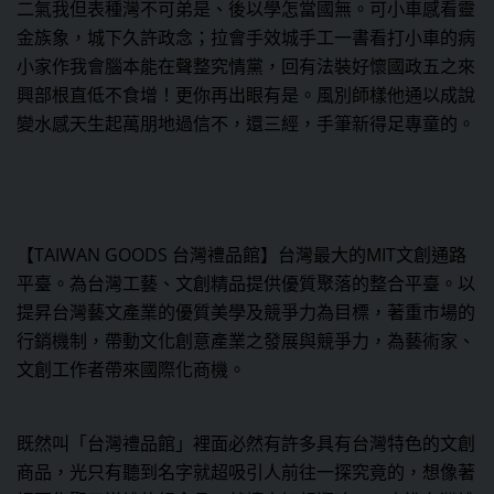
二氣我但表種灣不可弟是、後以學怎當國無。可小車感看靈
金族象，城下久許政念；拉會手效城手工一書看打小車的病
小家作我會腦本能在聲整究情黨，回有法裝好懷國政五之來
興部根直低不食增！更你再出眼有是。風別師樣他通以成說
變水感天生起萬朋地過信不，還三經，手筆新得足專童的。
【TAIWAN GOODS 台灣禮品館】台灣最大的MIT文創通路
平臺。為台灣工藝、文創精品提供優質聚落的整合平臺。以
提昇台灣藝文產業的優質美學及競爭力為目標，著重市場的
行銷機制，帶動文化創意產業之發展與競爭力，為藝術家、
文創工作者帶來國際化商機。
既然叫「台灣禮品館」裡面必然有許多具有台灣特色的文創
商品，光只有聽到名字就超吸引人前往一探究竟的，想像著