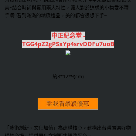
美~結合時尚與實用兩大特性，讓人對於這樣的小物愛不釋
手啊!!看到滿滿的精緻禮品，美的都會很想下手~
中正紀念堂 -
TGG4pZ2gPSxYp4srvDDFu7uoB
約8*12*9(cm)
「藝術創新、文化加值」為建構核心。建構出台灣嚴選好物
購物商場。提供優化文創販售通路平台。