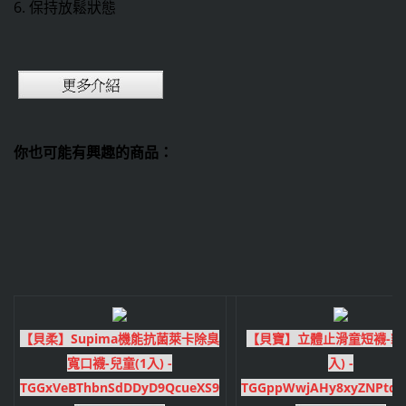
6. 保持放鬆狀態
你也可能有興趣的商品：
【貝柔】Supima機能抗菌萊卡除臭
【貝寶】立體止滑童短襪-貓咪
寬口襪-兒童(1入) -
入) -
TGGxVeBThbnSdDDyD9QcueXS9
TGGppWwjAHy8xyZNPtdi