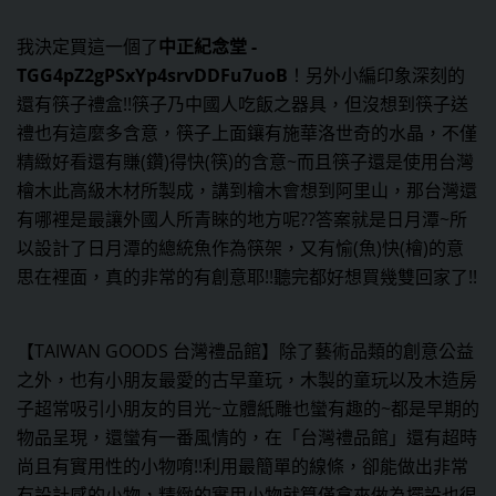
我決定買這一個了
中正紀念堂 -
TGG4pZ2gPSxYp4srvDDFu7uoB
！另外小編印象深刻的
還有筷子禮盒!!筷子乃中國人吃飯之器具，但沒想到筷子送
禮也有這麼多含意，筷子上面鑲有施華洛世奇的水晶，不僅
精緻好看還有賺(鑽)得快(筷)的含意~而且筷子還是使用台灣
檜木此高級木材所製成，講到檜木會想到阿里山，那台灣還
有哪裡是最讓外國人所青睞的地方呢??答案就是日月潭~所
以設計了日月潭的總統魚作為筷架，又有愉(魚)快(檜)的意
思在裡面，真的非常的有創意耶!!聽完都好想買幾雙回家了!!
【TAIWAN GOODS 台灣禮品館】除了藝術品類的創意公益
之外，也有小朋友最愛的古早童玩，木製的童玩以及木造房
子超常吸引小朋友的目光~立體紙雕也蠻有趣的~都是早期的
物品呈現，還蠻有一番風情的，在「台灣禮品館」還有超時
尚且有實用性的小物唷!!利用最簡單的線條，卻能做出非常
有設計感的小物，精緻的實用小物就算僅拿來做為擺設也很