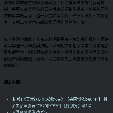
藝文產業的優質美學及競爭力，我們將著重市場的行銷機
制，將藝文產業帶入創意生活產業通路營運中，以增強國內
文創產業競爭力，進一步提昇產品附加價值及強化，為藝術
家、文創工作者帶來新的發展潛能與產值商機。
以「台灣禮品館」作為文創通路平台，協助合作夥伴，提供
產官學進一步研發與推動，以帶動文化創意產業之產業鏈發
展與競爭力，創造更多就業機會，擴增文化創意產品及文化
觀光市場與產值、獲利，以提高微笑曲線產業價值鏈的高附
加價值。
網友推薦：
[情報]《買就送BRITA濾水壺》【德國博依beurer】 離
子美顏蒸臉器FCE70[FCE70].【好划算】@1@
璀璨台灣吸磁-九份 -