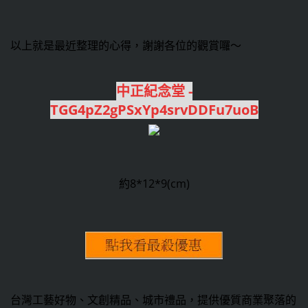
以上就是最近整理的心得，謝謝各位的觀賞囉～
中正紀念堂 -
TGG4pZ2gPSxYp4srvDDFu7uoB
約8*12*9(cm)
台灣工藝好物、文創精品、城市禮品，提供優質商業聚落的