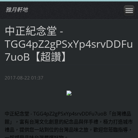
雅月軒地
中正紀念堂 -
TGG4pZ2gPSxYp4srvDDFu
7uoB【超讚】
2017-08-22 01:37
中正紀念堂 - TGG4pZ2gPSxYp4srvDDFu7uoB
「台灣禮品
館」，富有台灣文化創意的紀念品與伴手禮，極力打造城市
禮品，提供您一站到位的台灣品味之旅，歡迎您蒞臨指導，
一起感受品味台灣嚴選好物。