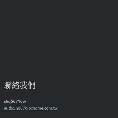
聯絡我們
s6q56716w
aud55n06
7@pchome
.com.tw