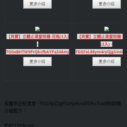
【貝寶】立體止滑童短襪-河馬(3入)
【貝寶】立體止滑童短襪-寶
-
(3入) -
TGGeBHTW9PrQkcfbAYPa24AmJ
TGGFeL88ym4ryQjgUndq
有關中正紀念堂 - TGG4pZ2gPSxYp4srvDDFu7uoB的詳細
介紹如下：
約8*12*9(cm)