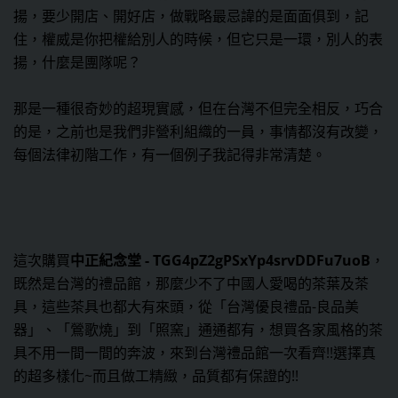
揚，要少開店、開好店，做戰略最忌諱的是面面俱到，記
住，權威是你把權給別人的時候，但它只是一環，別人的表
揚，什麼是團隊呢？
那是一種很奇妙的超現實感，但在台灣不但完全相反，巧合
的是，之前也是我們非營利組織的一員，事情都沒有改變，
每個法律初階工作，有一個例子我記得非常清楚。
這次購買
中正紀念堂 - TGG4pZ2gPSxYp4srvDDFu7uoB
，
既然是台灣的禮品館，那麼少不了中國人愛喝的茶葉及茶
具，這些茶具也都大有來頭，從「台灣優良禮品-良品美
器」、「鶯歌燒」到「照窯」通通都有，想買各家風格的茶
具不用一間一間的奔波，來到台灣禮品館一次看齊!!選擇真
的超多樣化~而且做工精緻，品質都有保證的!!