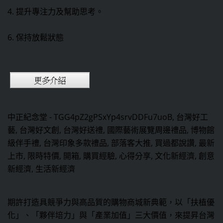
4. 提升專注力及幫助思考。
6. 保持放鬆狀態
中正紀念堂 - TGG4pZ2gPSxYp4srvDDFu7uoB, 台灣好工
藝, 台灣好文創, 台灣好送禮, 國際藝術展覽周邊禮品, 博物館
級伴手禮, 台灣印象多款禮品, 部落客大推, 買過都說讚, 最新
上市, 限時特價, 開箱, 購買經驗, 心得分享, 文化新經濟, 創意
新經濟, 生活新經濟
期許打造具競爭力與高品質的購物商城新典範，以「扶植優
化」、「夥伴培力」與「產業加值」三大價值，來提昇台灣