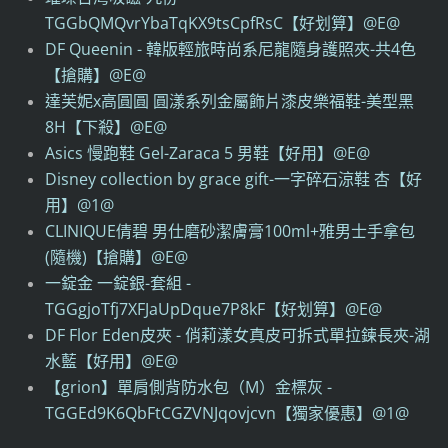
TGGbQMQvrYbaTqKX9tsCpfRsC【好划算】@E@
DF Queenin - 韓版輕旅時尚系尼龍隨身護照夾-共4色
【搶購】@E@
達芙妮x高圓圓 圓漾系列金屬飾片漆皮樂福鞋-美型黑
8H【下殺】@E@
Asics 慢跑鞋 Gel-Zaraca 5 男鞋【好用】@E@
Disney collection by grace gift-一字碎石涼鞋 杏【好
用】@1@
CLINIQUE倩碧 男仕磨砂潔膚膏100ml+雅男士手拿包
(隨機)【搶購】@E@
一錠金 一錠銀-套組 -
TGGgjoTfj7XFJaUpDque7P8kF【好划算】@E@
DF Flor Eden皮夾 - 俏莉漾女真皮可拆式單拉鍊長夾-湖
水藍【好用】@E@
【grion】單肩側背防水包（M）金標灰 -
TGGEd9K6QbFtCGZVNJqovjcvn【獨家優惠】@1@