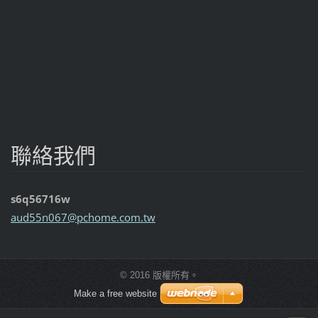
聯絡我們
s6q56716w
aud55n06
7@pchome
.com.tw
© 2016 版權所有。
Make a free website