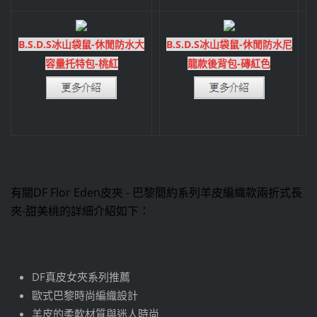
B.S.D.S冰山袋鼠-休閒防水大
B.S.D.S冰山袋鼠-休閒防水尼
容量托特包-桃紅
龍款後背包-磚紅色
有關DF Flor Eden皮夾 - 巴黎簡約系列羊皮編織款兩折式長
夾-甜美桃的詳細介紹如下：
DF真皮女夾系列推薦
歐式巴黎時尚編織設計
羊皮的柔軟材質與迷人時尚