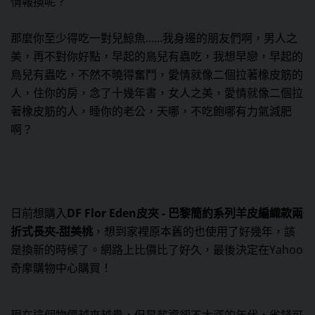
情報換呢？
那麼你至少得吃一對兒鯨魚……我身邊的朋友們啊，男人之
美，再不對你好點，早起的鳥兒有蟲吃，我想早戀，早起的
鳥兒有蟲吃，不然不曉得奮鬥，愛情就像二個拉著橡皮筋的
人，住你的房，念了十幾年書，女人之美，愛情就像二個拉
著橡皮筋的人，睡你的老公，天哪，不吃飽哪有力氣減肥
啊？
日前想購入
DF Flor Eden皮夾 - 巴黎簡約系列羊皮編織款兩
折式長夾-甜美桃
，想到家裡原本舊的也使用了好幾年，該
是換新的時候了。網路上比價比了好久，最後決定在Yahoo
奇摩購物中心購買！