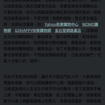
現在這個物價越來越貴，但是薪資卻不太漲的年代，省錢可
以說是每個人都必須要會的技能，其實發現很多網購商品，
只要好好挑，就可以用最超值的價位買到所需的商品。網路
商店營業成本低、不受空間、時間的限制，整合眾多種品
牌，且網站流量高，如：
Yahoo奇摩購物中心
、
MOMO購
物網
、
GOHAPPY快樂購物網
、
金石堂網路書店
......等都是
全方位的購物網站，產品齊全、圖示說明清楚，配送系統、
退換貨機制健全，提供整套完整的購物、客服系統，都是值
得推薦的購物網站。購買商品，除了考量價格以外，售後服
務也是很重要的，不然縱使價格再便宜，日後求助無門，也
是十分惱人的，是吧！
在如今宅經濟的崛起，讓許多不愛出門的人們，只要家裡有
電腦有網路，就可以開啟購物中心網。電腦網路3C產品，
已經成為現代人生活之中密不可分的夥伴！除了智慧型手機
上網、平板電腦、筆記型電腦、桌上型電腦上網，就連電視
都可以連上網觀看網路上的影片、音樂或是電影，網路與我