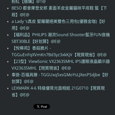
粉紅【搶購】@1@
BESO 都會摩登女郎 素面羊皮金屬貓咪平底鞋 藍【下
殺】@E@
a Lady ’s真皮 聖羅蘭絕美雙色三用包(優雅金咖)【好
用】@E@
【福利品】PHILIPS 潮流Sound Shooter藍牙FUN音機
SBT30BLE【好划算】@E@
【悅察苑】香菇脆片 -
TGGuEnFqXVmKn7Bd3yz3xkKjV【現買現省】@E@
【23型】ViewSonic VX2363SMHL IPS護眼液晶顯示器
VX2363SMHL【現買現省】@E@
車掛-百福具臻 - TGGUxq5xsGMoYsLJXesPSdjbe【好
划算】@E@
LEXMARK 4-6 特級優質光面相紙 21G0710【現買現
省】@E@