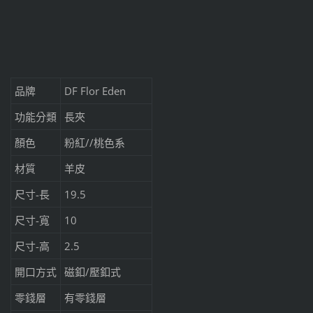
品牌
DF Flor Eden
功能分類
長夾
顏色
粉紅//桃色系
材質
羊皮
尺寸-長
19.5
尺寸-寬
10
尺寸-高
2.5
開口方式
磁釦/壓釦式
零錢層
有零錢層