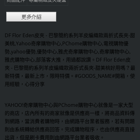
DF Flor Eden皮夾 - 巴黎簡約系列羊皮編織款兩折式長夾-甜
美桃,Yahoo奇摩購物中心,PChome購物中心,電視購物優
勢,yahoo優勢,優勢中心,雅虎奇摩購物中心,奇摩購物中心,
雅虎購物中心,部落客大推，用過都說讚。DF Flor Eden皮
夾 - 巴黎簡約系列羊皮編織款兩折式長夾-甜美桃好用嗎？最
新特價，最新上市，限時特價。#GOODS_NAME#開箱，使
用經驗，心得分享
YAHOO!奇摩購物中心與PChome購物中心就像是一家大型
的商店，店內所有的商家就像是供應商一樣，將商品資料傳
到網路，當消費者購物時，由網路平台業者服務，若有問題
則由系統轉給供應商回答。完成購物程序，也由供應商直接
出貨，但是刷卡費用則由網路平台業者吸收。