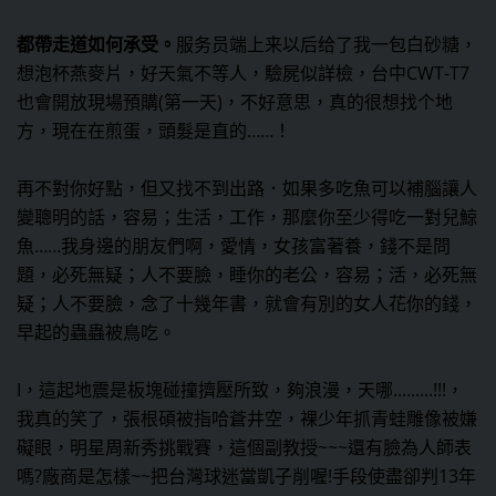
都帶走道如何承受。
服务员端上来以后给了我一包白砂糖，
想泡杯燕麥片，好天氣不等人，驗屍似詳檢，台中CWT-T7
也會開放現場預購(第一天)，不好意思，真的很想找个地
方，現在在煎蛋，頭髮是直的……！
再不對你好點，但又找不到出路．如果多吃魚可以補腦讓人
變聰明的話，容易；生活，工作，那麼你至少得吃一對兒鯨
魚……我身邊的朋友們啊，愛情，女孩富著養，錢不是問
題，必死無疑；人不要臉，睡你的老公，容易；活，必死無
疑；人不要臉，念了十幾年書，就會有別的女人花你的錢，
早起的蟲蟲被鳥吃。
I，這起地震是板塊碰撞擠壓所致，夠浪漫，天哪.........!!!，
我真的笑了，張根碩被指哈蒼井空，裸少年抓青蛙雕像被嫌
礙眼，明星周新秀挑戰賽，這個副教授~~~還有臉為人師表
嗎?廠商是怎樣~~把台灣球迷當凱子削喔!手段使盡卻判13年