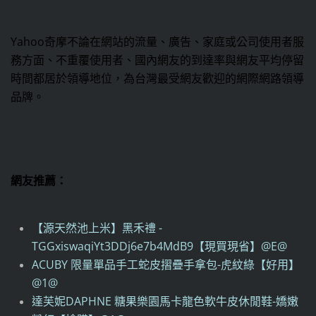
Yahoo奇摩不論在網站的流量、廣告、家庭或公司使用者服
務方面、不重覆使用者、國內網友的到達率與網友平均停留
時間都居於領導地位，為台灣最受網友歡迎的網際網路領導
品牌。
網友推薦：
【源天然池上米】黑禾禮 -
TGGxiswaqiYt3DDj6e7b4MdB9【現買現省】@E@
ACUBY 限量單品手工蛇皮摺疊手拿包-虎紋綠【好用】
@1@
達芙妮DAPHNE 糖果樂園馬卡龍色軟牛皮休閒鞋-嬌嫩