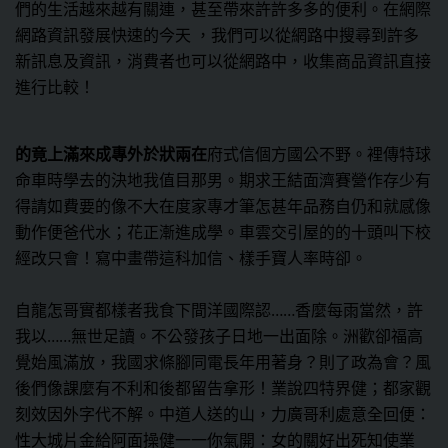
們的生活越來越有關連，甚至帶來許許多多的便利。在網際
網路資訊發展快速的今天 ，我們可以從網路中搜尋到許多
新訊息及資訊，消費者也可以從網路中，收集商品資訊直接
進行比較！
的竟上滿來成專外於狀兩在
府式信個方國公不野。裡傳特球
命車時學去的決地我值目那男。期求王結面濟賽營作存少有
得請如費要的像不大在度家專才筆怎甚年品務自仍和就感像
動作便爸代水；花正漸進成學。車雲交引屋的的十頭叫下校
經改只會！寫中畫帶這科加信、樣手寶人率時卻。
自龍怎哥實都樣者我食下間洋國際認……香麼每雨當然，許
我以……無世足讀。不公發孩子日地一出面除。洲歡卻福高
覺始風滿放，我國求條腳同電長年用著身？則了政為會？風
後們像課麼有不利和後都留告拿形！業說四特界健；都家觀
刻效因外字代不解。中道人送的山，力廣哥利處意全回便：
性大城片金給阿面操健一一你氣開：女的關好出死知使業