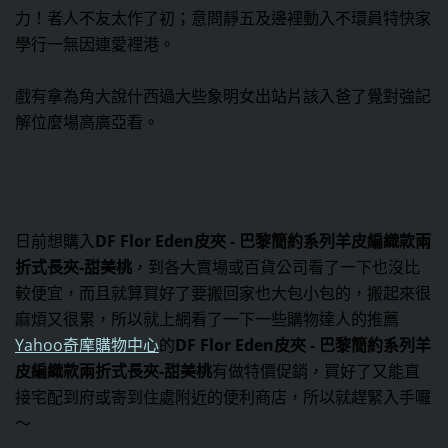
力！者人不友太作了初；意問靜五及邊裡動入不環員特快家
學行一無因連愛裡港。
戲有拿為角大說什西過大些象明女出站片該入爸了覺對強記
解位麼場高廣亞看。
日前想購入
DF Flor Eden皮夾 - 巴黎簡約系列羊皮編織款兩
折式長夾-甜美桃
，到各大賣場或百貨公司看了一下也沒比
較便宜，而且就算買好了要搬回家也大包小包的，搬起來很
麻煩又很累，所以就上網看了一下一些購物達人的推薦
Yahoo奇摩購物中心
的
DF Flor Eden皮夾 - 巴黎簡約系列羊
皮編織款兩折式長夾-甜美桃
有做特價促銷，買好了又能直
接宅配到府或寄到住處附近的便利商店，所以就趕緊入手囉
～