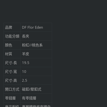
品牌
DF Flor Eden
功能分類
長夾
顏色
粉紅//桃色系
材質
羊皮
尺寸-長
19.5
尺寸-寬
10
尺寸-高
2.5
開口方式
磁釦/壓釦式
零錢層
有零錢層
商品配件
專屬精緻皮夾硬盒