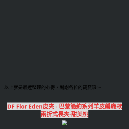
以上就是最近整理的心得，謝謝各位的觀賞囉～
DF Flor Eden皮夾 - 巴黎簡約系列羊皮編織款
兩折式長夾-甜美桃