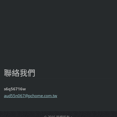
聯絡我們
s6q56716w
aud55n06
7@pchome
.com.tw