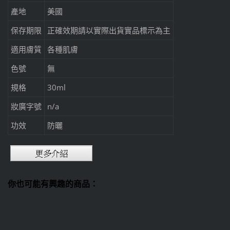
產地
美國
保存期限
正確效期請以實際出貨實品標示為主
適用膚質
各種肌膚
色號
無
規格
30ml
妝廣字號
n/a
功效
防曬
你也可能有興趣的商品：