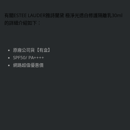
有關ESTEE LAUDER雅詩蘭黛 極淨光透白修護隔離乳30ml
的詳細介紹如下：
原廠公司貨【有盒】
SPF50/ PA++++
網路超值優惠價