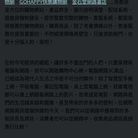
物網
、
GOHAPPY快樂購物網
、
金石堂網路書店
......等都是
全方位的購物網站，產品齊全、圖示說明清楚，配送系統、
退換貨機制健全，提供整套完整的購物、客服系統，都是值
得推薦的購物網站。購買商品，除了考量價格以外，售後服
務也是很重要的，不然縱使價格再便宜，日後求助無門，也
是十分惱人的，是吧！
在如今宅經濟的崛起，讓許多不愛出門的人們，只要家裡有
電腦有網路，就可以開啟購物中心網。電腦網路3C產品，
已經成為現代人生活之中密不可分的夥伴！除了智慧型手機
上網、平板電腦、筆記型電腦、桌上型電腦上網，就連電視
都可以連上網觀看網路上的影片、音樂或是電影，網路與我
們的生活越來越有關連，甚至帶來許許多多的便利。在網際
網路資訊發展快速的今天 ，我們可以從網路中搜尋到許多
新訊息及資訊，消費者也可以從網路中，收集商品資訊直接
進行比較！