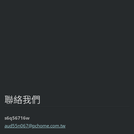
聯絡我們
s6q56716w
aud55n06
7@pchome
.com.tw