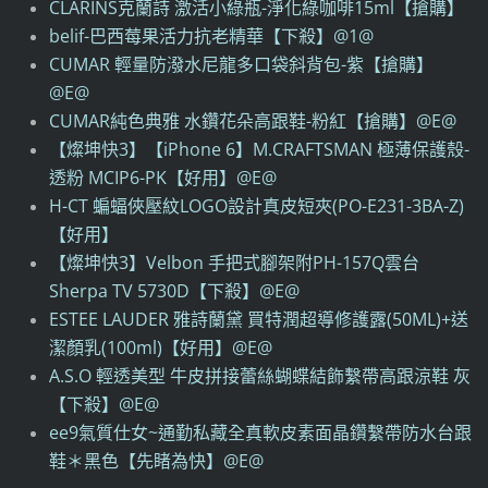
CLARINS克蘭詩 激活小綠瓶-淨化綠咖啡15ml【搶購】
belif-巴西莓果活力抗老精華【下殺】@1@
CUMAR 輕量防潑水尼龍多口袋斜背包-紫【搶購】
@E@
CUMAR純色典雅 水鑽花朵高跟鞋-粉紅【搶購】@E@
【燦坤快3】【iPhone 6】M.CRAFTSMAN 極薄保護殼-
透粉 MCIP6-PK【好用】@E@
H-CT 蝙蝠俠壓紋LOGO設計真皮短夾(PO-E231-3BA-Z)
【好用】
【燦坤快3】Velbon 手把式腳架附PH-157Q雲台
Sherpa TV 5730D【下殺】@E@
ESTEE LAUDER 雅詩蘭黛 買特潤超導修護露(50ML)+送
潔顏乳(100ml)【好用】@E@
A.S.O 輕透美型 牛皮拼接蕾絲蝴蝶結飾繫帶高跟涼鞋 灰
【下殺】@E@
ee9氣質仕女~通勤私藏全真軟皮素面晶鑽繫帶防水台跟
鞋＊黑色【先睹為快】@E@