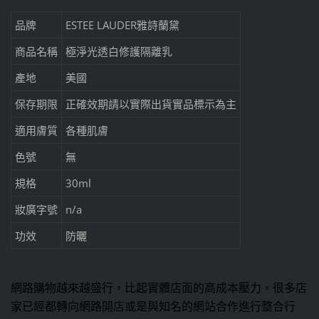
品牌
ESTEE LAUDER雅詩蘭黛
商品名稱
極淨光透白修護隔離乳
產地
美國
保存期限
正確效期請以實際出貨實品標示為主
適用膚質
各種肌膚
色號
無
規格
30ml
妝廣字號
n/a
功效
防曬
網路購物越來越盛行，比起實體店面的高成本壓力，很多店
家已經都轉向網路開店或是與知名的網站合作進行整合行