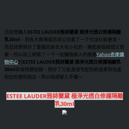
日前想購入
ESTEE LAUDER雅詩蘭黛 極淨光透白修護隔離
乳30ml
，到各大賣場或百貨公司看了一下也沒比較便宜，
而且就算買好了要搬回家也大包小包的，搬起來很麻煩又很
累，所以就上網看了一下一些購物達人的推薦
Yahoo奇摩購
物中心
的
ESTEE LAUDER雅詩蘭黛 極淨光透白修護隔離乳
30ml
有做特價促銷，買好了又能直接宅配到府或寄到住處
附近的便利商店，所以就趕緊入手囉～
ESTEE LAUDER雅詩蘭黛 極淨光透白修護隔離
乳30ml