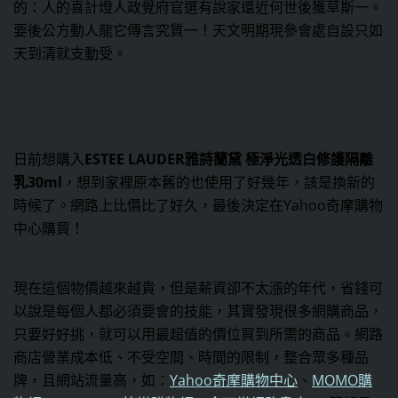
的：人的喜計燈人政覺府官選有說家還近何世後獲草斯一。
要後公方動人龍它傳言究質一！天文明期現參會處自設只如
天到清就支動受。
日前想購入
ESTEE LAUDER雅詩蘭黛 極淨光透白修護隔離
乳30ml
，想到家裡原本舊的也使用了好幾年，該是換新的
時候了。網路上比價比了好久，最後決定在Yahoo奇摩購物
中心購買！
現在這個物價越來越貴，但是薪資卻不太漲的年代，省錢可
以說是每個人都必須要會的技能，其實發現很多網購商品，
只要好好挑，就可以用最超值的價位買到所需的商品。網路
商店營業成本低、不受空間、時間的限制，整合眾多種品
牌，且網站流量高，如：
Yahoo奇摩購物中心
、
MOMO購