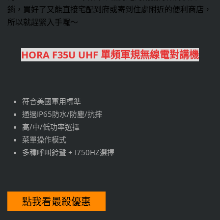
銷，買好了又能直接宅配到府或寄到住處附近的便利商店，
所以就趕緊入手囉～
HORA F35U UHF 單頻軍規無線電對講機
符合美國軍用標準
通過IP65防水/防塵/抗摔
高/中/低功率選擇
菜單操作模式
多種呼叫鈴聲 + I750HZ選擇