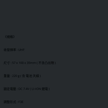
《規格》
收發頻率 : UHF
尺寸 : 57 x 100 x 35mm ( 不含凸出物 )
重量 : 220 g ( 含 電池 天線 )
額定電壓 : DC 7.4V ( LI-ION 鋰電 )
調整形式 : F3E