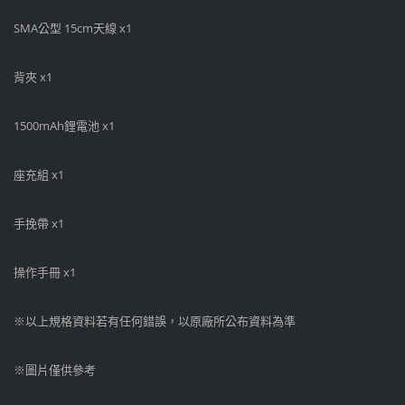
SMA公型 15cm天線 x1
背夾 x1
1500mAh鋰電池 x1
座充組 x1
手挽帶 x1
操作手冊 x1
※以上規格資料若有任何錯誤，以原廠所公布資料為準
※圖片僅供參考