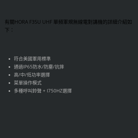
有關HORA F35U UHF 單頻軍規無線電對講機的詳細介紹如
下：
符合美國軍用標準
通過IP65防水/防塵/抗摔
高/中/低功率選擇
菜單操作模式
多種呼叫鈴聲 + I750HZ選擇