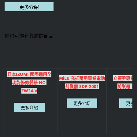
你也可能有興趣的商品：
日本IZUMI 國際通用全
MiLu 充插兩用專業電動
立菱尹專業
功能修剪髮器 HC-
剪髮器 SDP-2001
剪髮器 LM
FW24-V