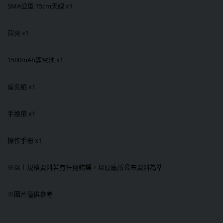
SMA公型 15cm天線 x1
背夾 x1
1500mAh鋰電池 x1
座充組 x1
手挽帶 x1
操作手冊 x1
※以上規格資料若有任何錯誤，以原廠所公布資料為準
※圖片僅供參考