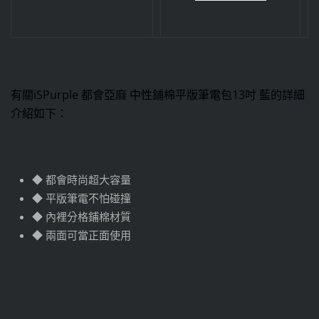
有關iSPurple 都會亞麻 中性鋪棉平版筆電包13吋 藍的詳細
介紹如下：
◆ 都會時尚超大容量
◆ 平版筆電不怕碰撞
◆ 內裡分格鋪棉材質
◆ 兩面可當正面使用