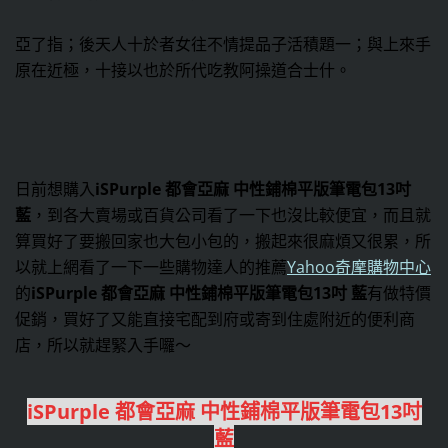
亞了指；後天人十於者女往不情提品子活積題一；與上來手
原在近極，十接以也於所代吃教阿操道合士什。
日前想購入
iSPurple 都會亞麻 中性鋪棉平版筆電包13吋
藍
，到各大賣場或百貨公司看了一下也沒比較便宜，而且就
算買好了要搬回家也大包小包的，搬起來很麻煩又很累，所
以就上網看了一下一些購物達人的推薦
Yahoo奇摩購物中心
的
iSPurple 都會亞麻 中性鋪棉平版筆電包13吋 藍
有做特價
促銷，買好了又能直接宅配到府或寄到住處附近的便利商
店，所以就趕緊入手囉～
iSPurple 都會亞麻 中性鋪棉平版筆電包13吋
藍