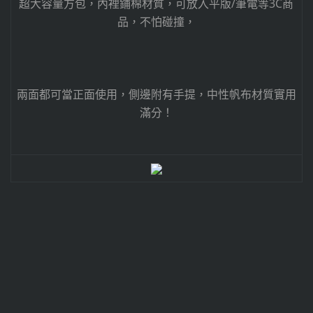
超大容量方包，內裡鋪棉材質，可放入平版/筆電等3C商
品，不怕碰撞，
兩面都可當正面使用，側邊附有手提，中性帆布材質實用
滿分！