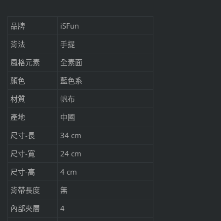
品牌
iSFun
背法
手提
風格元素
全素面
顏色
藍色系
材質
帆布
產地
中國
尺寸-長
34 cm
尺寸-寬
24 cm
尺寸-高
4 cm
背帶長度
無
內部夾層
4