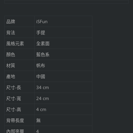
品牌
iSFun
背法
手提
風格元素
全素面
顏色
藍色系
材質
帆布
產地
中國
尺寸-長
34 cm
尺寸-寬
24 cm
尺寸-高
4 cm
背帶長度
無
內部夾層
4