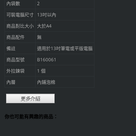
內袋數
2
可裝電腦尺寸
13吋以內
商品對比大小
大於A4
商品配件
無
備註
適用於13吋筆電或平版電腦
商品型號
B160061
外拉鍊袋
1 個
內層
內鋪泡棉
你也可能有興趣的商品：