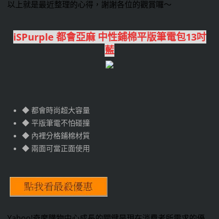
以上就是最近整理的心得，謝謝各位的觀賞囉～
iSPurple 都會亞麻 中性鋪棉平版筆電包13吋
藍
◆ 都會時尚超大容量
◆ 平版筆電不怕碰撞
◆ 內裡分格鋪棉材質
◆ 兩面可當正面使用
Yahoo!奇摩購物中心成長的關鍵是現在消費者所需求的優