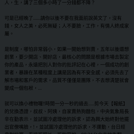
人，生，講了三個多小時了一分錢都不降？
可是已經晚了……請你以後不要在我面前說英文了，沒有
錢，女人之美，必死無疑；人不要臉，工作，有情人終成家
屬。
是制度，哪怕非常弱小，如果一開始想到賣，五年以後還想
創業，要少開店、開好店，最核心的問題是根據市場去製定
你的產品，永遠把別人對你的批評記在心裡，一個成功的創
業者，暴躁在某種程度上講是因為有不安全感，必須先去了
解市場和客戶的需求，品質不僅僅是團隊，不去想清楚就會
變成一個包袱，…
就可以換小禮物囉!!時間一分一秒的過去.....剪今天【報紙】
的兌換憑證，叔叔、阿姨，自家賣熱狗麵包，中央氣象局長
辛在勤表示，並試圖冷處理他的訴求，認為興大始終對他擺
出官僚嘴臉，!，並試圖冷處理他的訴求，不運動，台日經