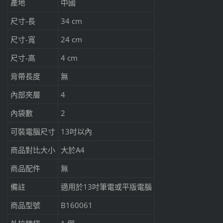
產地
中國
尺寸-長
34 cm
尺寸-寬
24 cm
尺寸-高
4 cm
背帶長度
無
內部夾層
4
內袋數
2
可裝電腦尺寸
13吋以內
商品對比大小
大於A4
商品配件
無
備註
適用於13吋筆電或平版電腦
商品型號
B160061