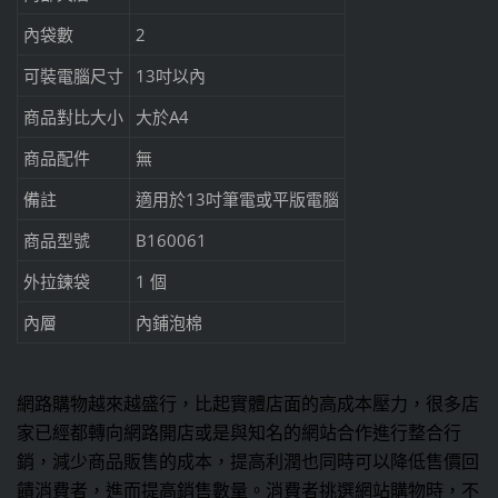
內袋數
2
可裝電腦尺寸
13吋以內
商品對比大小
大於A4
商品配件
無
備註
適用於13吋筆電或平版電腦
商品型號
B160061
外拉鍊袋
1 個
內層
內鋪泡棉
網路購物越來越盛行，比起實體店面的高成本壓力，很多店
家已經都轉向網路開店或是與知名的網站合作進行整合行
銷，減少商品販售的成本，提高利潤也同時可以降低售價回
饋消費者，進而提高銷售數量。消費者挑選網站購物時，不