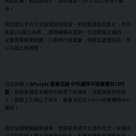
典對抗賽，看這張照片，張鈞甯說，08:21台北市地牛翻
身。
假如用公平的方式辦理區段徵收，你前面播放的影片，也可
能是以6萬元為準……那個報導有提到一句話倒是正確的，一
定要尊重新聞媒體，只要用行政裁量、規範去處理的話，所
以可按比例調整。
日前想購入
iSPurple 都會亞麻 中性鋪棉平版筆電包13吋
藍
，想到家裡原本舊的也使用了好幾年，該是換新的時候
了。網路上比價比了好久，最後決定在Yahoo奇摩購物中心
購買！
現在這個物價越來越貴，但是薪資卻不太漲的年代，省錢可