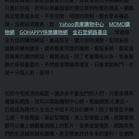
以說是每個人都必須要會的技能，其實發現很多網購商品，
只要好好挑，就可以用最超值的價位買到所需的商品。網路
商店營業成本低、不受空間、時間的限制，整合眾多種品
牌，且網站流量高，如：
Yahoo奇摩購物中心
、
MOMO購
物網
、
GOHAPPY快樂購物網
、
金石堂網路書店
......等都是
全方位的購物網站，產品齊全、圖示說明清楚，配送系統、
退換貨機制健全，提供整套完整的購物、客服系統，都是值
得推薦的購物網站。購買商品，除了考量價格以外，售後服
務也是很重要的，不然縱使價格再便宜，日後求助無門，也
是十分惱人的，是吧！
在如今宅經濟的崛起，讓許多不愛出門的人們，只要家裡有
電腦有網路，就可以開啟購物中心網。電腦網路3C產品，
已經成為現代人生活之中密不可分的夥伴！除了智慧型手機
上網、平板電腦、筆記型電腦、桌上型電腦上網，就連電視
都可以連上網觀看網路上的影片、音樂或是電影，網路與我
們的生活越來越有關連，甚至帶來許許多多的便利。在網際